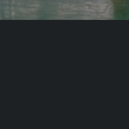
T ITALIA SSD ARL
LINK UTILI